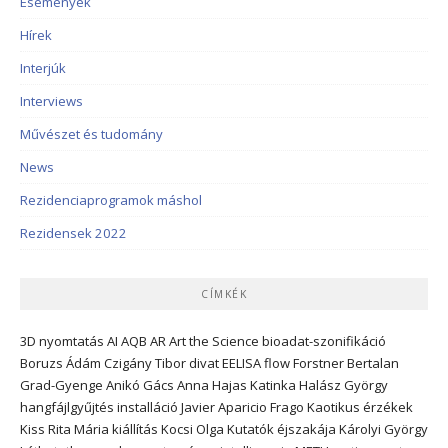
Események
Hírek
Interjúk
Interviews
Művészet és tudomány
News
Rezidenciaprogramok máshol
Rezidensek 2022
CÍMKÉK
3D nyomtatás
AI
AQB
AR
Art the Science
bioadat-szonifikáció
Boruzs Ádám
Czigány Tibor
divat
EELISA
flow
Forstner Bertalan
Grad-Gyenge Anikó
Gács Anna
Hajas Katinka
Halász György
hangfájlgyűjtés
installáció
Javier Aparicio Frago
Kaotikus érzékek
Kiss Rita Mária
kiállítás
Kocsi Olga
Kutatók éjszakája
Károlyi György