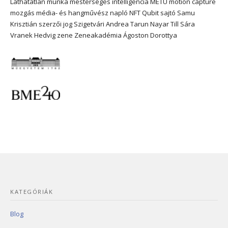
Láthatatlan munka
mesterséges intelligencia
METU
motion capture
mozgás
média- és hangművész
napló
NFT
Qubit
sajtó
Samu
Krisztián
szerzői jog
Szigetvári Andrea
Tarun Nayar
Till Sára
Vranek Hedvig
zene
Zeneakadémia
Ágoston Dorottya
KATEGÓRIÁK
Blog