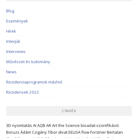
Blog
Események
Hírek
Interjúk
Interviews
Művészet és tudomány
News
Rezidenciaprogramok máshol
Rezidensek 2022
CÍMKÉK
3D nyomtatás
AI
AQB
AR
Art the Science
bioadat-szonifikáció
Boruzs Ádám
Czigány Tibor
divat
EELISA
flow
Forstner Bertalan