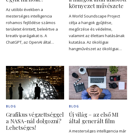
környezet művészete
Az utóbbi években a
mesterséges intelligencia
A World Soundscape Project
rohamos fejlődése számos
célja a hangok gyűjtése,
területet érintett, beleértve a
megőrzése és védelme,
kreatív iparágakat is. A
valamint az élettani hatásának
ChatGPT, az OpenAI által…
kutatása. Az ökológiai
hangművészet az ökológiai…
BLOG
BLOG
Grafikus végzettséggel
Új világ – az első MI
a NASA-nál dolgozni?
által generált film
Lehetséges!
A mesterséges intelligencia már