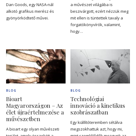
Dan Goods, egy NASA-nál
a művészet világába is
alkotó grafikus merész és
beszivárgott, ezért nézzük meg
gyönyörködtető művei.
mit ellen is tüntettek tavaly a
forgatókönyvírók, valamint,
hogy…
BLOG
BLOG
Bioart
Technológiai
Magyarországon – Az
innováció a kinetikus
élet újraértelmezése a
szobrászatban
művészetben
Egy kiállítóteremben sétálva
A bioart egy olyan művészeti
megszokhattuk azt, hogy mi,
terület, amely összeköti a
mint szemlélődők mozgunk az