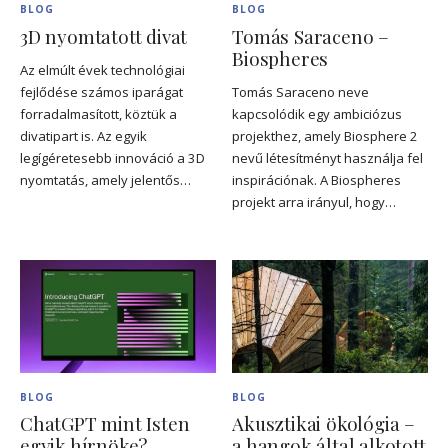
BLOG
BLOG
3D nyomtatott divat
Tomás Saraceno –
Biospheres
Az elmúlt évek technológiai
fejlődése számos iparágat
Tomás Saraceno neve
forradalmasított, köztük a
kapcsolódik egy ambiciózus
divatipart is. Az egyik
projekthez, amely Biosphere 2
legígéretesebb innováció a 3D
nevű létesítményt használja fel
nyomtatás, amely jelentős…
inspirációnak. A Biospheres
projekt arra irányul, hogy…
BLOG
BLOG
ChatGPT mint Isten
Akusztikai ökológia –
egyik hírnöke?
a hangok által alkotott