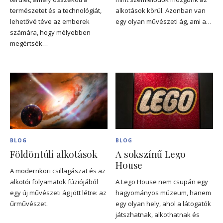
természetet és a technológiát,
alkotások körül. Azonban van
lehetővé téve az emberek
egy olyan művészeti ág, ami a…
számára, hogy mélyebben
megértsék…
BLOG
BLOG
Földöntúli alkotások
A sokszínű Lego
House
A modernkori csillagászat és az
alkotói folyamatok fúziójából
A Lego House nem csupán egy
egy új művészeti ág jött létre: az
hagyományos múzeum, hanem
űrművészet.
egy olyan hely, ahol a látogatók
játszhatnak, alkothatnak és