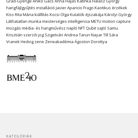
Grad-Gyenge Anikó
Gács Anna
Hajas Katinka
Halász György
hangfájlgyűjtés
installáció
Javier Aparicio Frago
Kaotikus érzékek
Kiss Rita Mária
kiállítás
Kocsi Olga
Kutatók éjszakája
Károlyi György
Láthatatlan munka
mesterséges intelligencia
METU
motion capture
mozgás
média- és hangművész
napló
NFT
Qubit
sajtó
Samu
Krisztián
szerzői jog
Szigetvári Andrea
Tarun Nayar
Till Sára
Vranek Hedvig
zene
Zeneakadémia
Ágoston Dorottya
KATEGÓRIÁK