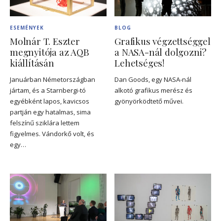
ESEMÉNYEK
BLOG
Molnár T. Eszter
Grafikus végzettséggel
megnyitója az AQB
a NASA-nál dolgozni?
kiállításán
Lehetséges!
Januárban Németországban
Dan Goods, egy NASA-nál
jártam, és a Starnbergi-tó
alkotó grafikus merész és
egyébként lapos, kavicsos
gyönyörködtető művei.
partján egy hatalmas, sima
felszínű sziklára lettem
figyelmes. Vándorkő volt, és
egy…