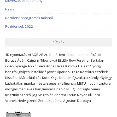
Művészet és tudomány
News
Rezidenciaprogramok máshol
Rezidensek 2022
CÍMKÉK
3D nyomtatás
AI
AQB
AR
Art the Science
bioadat-szonifikáció
Boruzs Ádám
Czigány Tibor
divat
EELISA
flow
Forstner Bertalan
Grad-Gyenge Anikó
Gács Anna
Hajas Katinka
Halász György
hangfájlgyűjtés
installáció
Javier Aparicio Frago
Kaotikus érzékek
Kiss Rita Mária
kiállítás
Kocsi Olga
Kutatók éjszakája
Károlyi György
Láthatatlan munka
mesterséges intelligencia
METU
motion capture
mozgás
média- és hangművész
napló
NFT
Qubit
sajtó
Samu
Krisztián
szerzői jog
Szigetvári Andrea
Tarun Nayar
Till Sára
Vranek Hedvig
zene
Zeneakadémia
Ágoston Dorottya