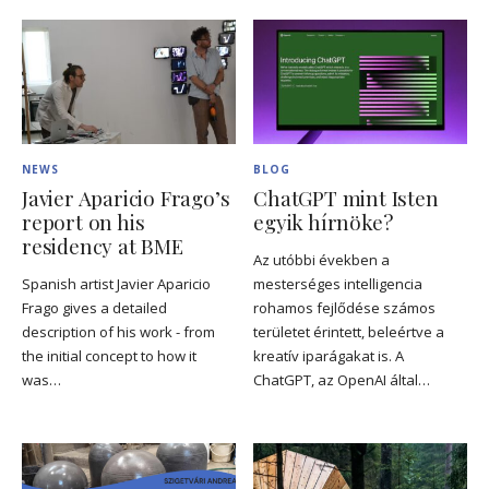
NEWS
BLOG
Javier Aparicio Frago’s
ChatGPT mint Isten
report on his
egyik hírnöke?
residency at BME
Az utóbbi években a
Spanish artist Javier Aparicio
mesterséges intelligencia
Frago gives a detailed
rohamos fejlődése számos
description of his work - from
területet érintett, beleértve a
the initial concept to how it
kreatív iparágakat is. A
was…
ChatGPT, az OpenAI által…