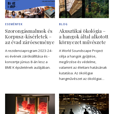
ESEMÉNYEK
BLOG
Szorongásmalmok és
Akusztikai ökológia –
Korpusz-kísérletek –
a hangok által alkotott
az évad záróeseménye
környezet művészete
A rezidenciaprogram 2023-24-
A World Soundscape Project
es évének zárókiállítása és -
célja a hangok gyűjtése,
koncertje június 8-án lesz a
megőrzése és védelme,
BME K épületének aulájában.
valamint az élettani hatásának
kutatása. Az ökológiai
hangművészet az ökológiai…