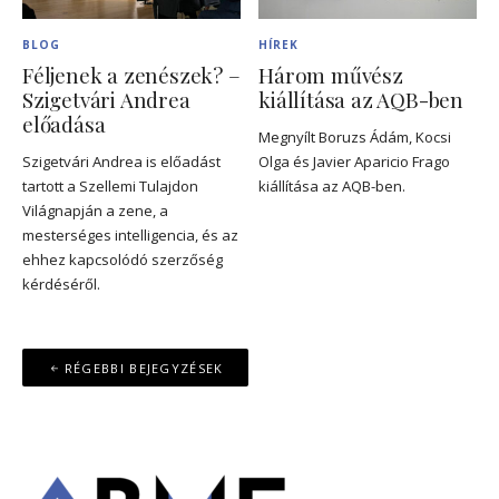
BLOG
HÍREK
Féljenek a zenészek? –
Három művész
Szigetvári Andrea
kiállítása az AQB-ben
előadása
Megnyílt Boruzs Ádám, Kocsi
Szigetvári Andrea is előadást
Olga és Javier Aparicio Frago
tartott a Szellemi Tulajdon
kiállítása az AQB-ben.
Világnapján a zene, a
mesterséges intelligencia, és az
ehhez kapcsolódó szerzőség
kérdéséről.
Bejegyzés
RÉGEBBI BEJEGYZÉSEK
navigáció