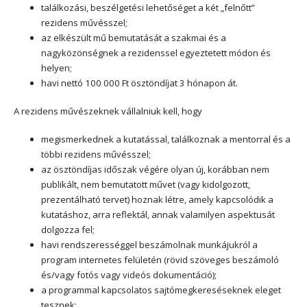
találkozási, beszélgetési lehetőséget a két „felnőtt”
rezidens művésszel;
az elkészült mű bemutatását a szakmai és a
nagyközönségnek a rezidenssel egyeztetett módon és
helyen;
havi nettó 100 000 Ft ösztöndíjat 3 hónapon át.
A rezidens művészeknek vállalniuk kell, hogy
megismerkednek a kutatással, találkoznak a mentorral és a
többi rezidens művésszel;
az ösztöndíjas időszak végére olyan új, korábban nem
publikált, nem bemutatott művet (vagy kidolgozott,
prezentálható tervet) hoznak létre, amely kapcsolódik a
kutatáshoz, arra reflektál, annak valamilyen aspektusát
dolgozza fel;
havi rendszerességgel beszámolnak munkájukról a
program internetes felületén (rövid szöveges beszámoló
és/vagy fotós vagy videós dokumentáció);
a programmal kapcsolatos sajtómegkereséseknek eleget
tesznek;