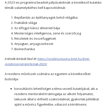
A 2023-es programra beadott pályázatoknak a következő kutatási
témák valamelyikéhez kell kapcsolódniuk:
Bepillantás az építőanyagok belső világába
Fraktálok világa
Az elfogyó káosz átmeneti bája
Mesterséges intelligencia, zene és szerzői jog
Részletek és összefüggések
Anyagtan, anyagszerkezet
Biomechanika
A témák leírását lásd itt:
https://rezidensmuvesz.bme.hu/bme-
rezidensprogram/temak-2023/
A rezidens művészek számára az egyetem a következőket
biztosítja:
konzultációs lehetőséget a téma vezető kutatójával, aki a
rezidens mentoraként támogatja az alkotó folyamatot,
laikusok által is érthető szakirodalmat, gyakorlati példákat
ajánl a művész figyelmébe, válaszol a kérdéseire;