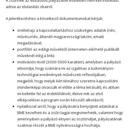
A zsűrinek az elutasított pályázatok esetében nem kell indoklást
adnia az elutasítás okairól.
A jelentkezéshez a következő dokumentumokat kérjük:
önéletrajz a kapcsolattartáshoz szükséges adatok (név,
művésznév, állandó magyarországi lakcím, email)
megadásával;
portfólió az eddigi művekből (interneten elérhető publikált
műveknél elég a link);
motivációs levél (3000-5000 karakter), amelyben a pályázó
elmondja, hogy számára mi az izgalmas a tudományos-
technológiai eredmények művészeti reflexiójában,
megjelöli, hogy melyik kiírt témához szeretne kapcsolódni
(mindenképp olvassák el előtte a téma leírását!), és abban
mi keltette fel az érdeklődését, illetve mik az első
elképzelései a program során készülő alkotásról;
nyilatkozat arról, hogy a pályázatra benyújtott adatokat a
BME kezelheti és a zsűri tagjai megismerhetik, valamint hogy
amennyiben a pályázó elnyeri az ösztöndíjat, pályázatának
szakmai részét a BME nyilvánosságra hozhatja.