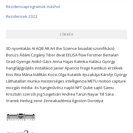
Rezidenciaprogramok máshol
Rezidensek 2022
CÍMKÉK
3D nyomtatás
AI
AQB
AR
Art the Science
bioadat-szonifikáció
Boruzs Ádám
Czigány Tibor
divat
EELISA
flow
Forstner Bertalan
Grad-Gyenge Anikó
Gács Anna
Hajas Katinka
Halász György
hangfájlgyűjtés
installáció
Javier Aparicio Frago
Kaotikus érzékek
Kiss Rita Mária
kiállítás
Kocsi Olga
Kutatók éjszakája
Károlyi György
Láthatatlan munka
mesterséges intelligencia
METU
motion capture
mozgás
média- és hangművész
napló
NFT
Qubit
sajtó
Samu
Krisztián
szerzői jog
Szigetvári Andrea
Tarun Nayar
Till Sára
Vranek Hedvig
zene
Zeneakadémia
Ágoston Dorottya