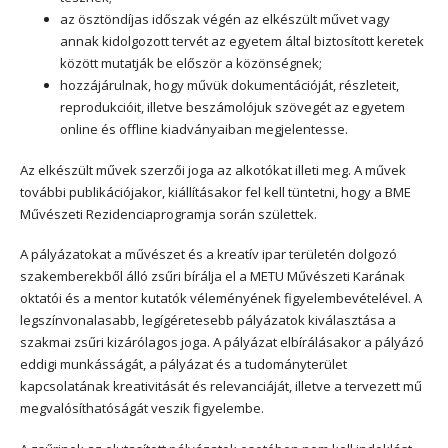
az ösztöndíjas időszak végén az elkészült művet vagy
annak kidolgozott tervét az egyetem által biztosított keretek
között mutatják be először a közönségnek;
hozzájárulnak, hogy művük dokumentációját, részleteit,
reprodukcióit, illetve beszámolójuk szövegét az egyetem
online és offline kiadványaiban megjelentesse.
Az elkészült művek szerzői joga az alkotókat illeti meg. A művek
további publikációjakor, kiállításakor fel kell tüntetni, hogy a BME
Művészeti Rezidenciaprogramja során születtek.
A pályázatokat a művészet és a kreatív ipar területén dolgozó
szakemberekből álló zsűri bírálja el a METU Művészeti Karának
oktatói és a mentor kutatók véleményének figyelembevételével. A
legszínvonalasabb, legígéretesebb pályázatok kiválasztása a
szakmai zsűri kizárólagos joga. A pályázat elbírálásakor a pályázó
eddigi munkásságát, a pályázat és a tudományterület
kapcsolatának kreativitását és relevanciáját, illetve a tervezett mű
megvalósíthatóságát veszik figyelembe.