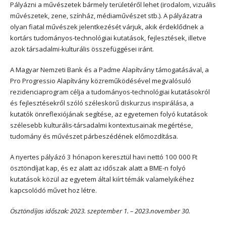
Pályázni a művészetek bármely területéről lehet (irodalom, vizuális
művészetek, zene, színház, médiaművészet stb.). A pályázatra
olyan fiatal művészek jelentkezését várjuk, akik érdeklődnek a
kortárs tudományos-technológiai kutatások, fejlesztések, illetve
azok társadalmi-kulturális összefüggései iránt.
A Magyar Nemzeti Bank és a Padme Alapítvány támogatásával, a
Pro Progressio Alapítvány közreműködésével megvalósuló
rezidenciaprogram célja a tudományos-technológiai kutatásokról
és fejlesztésekről szóló széleskörű diskurzus inspirálása, a
kutatók önreflexiójának segítése, az egyetemen folyó kutatások
szélesebb kulturális-társadalmi kontextusainak megértése,
tudomány és művészet párbeszédének előmozdítása.
A nyertes pályázó 3 hónapon keresztül havi nettó 100 000 Ft
ösztöndíjat kap, és ez alatt az időszak alatt a BME-n folyó
kutatások közül az egyetem által kiírt témák valamelyikéhez
kapcsolódó művet hoz létre.
Ösztöndíjas időszak: 2023. szeptember 1. – 2023.november 30.