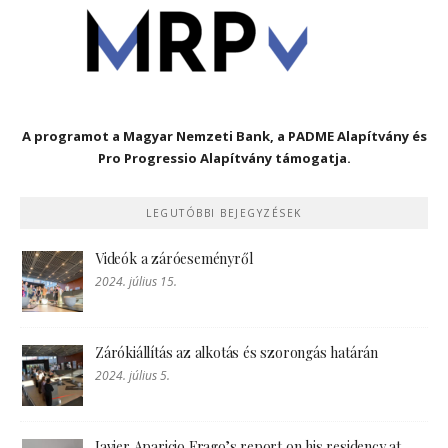
A programot a Magyar Nemzeti Bank, a PADME Alapítvány és
Pro Progressio Alapítvány támogatja.
LEGUTÓBBI BEJEGYZÉSEK
Videók a záróeseményről
2024. július 15.
Zárókiállítás az alkotás és szorongás határán
2024. július 5.
Javier Aparicio Frago’s report on his residency at