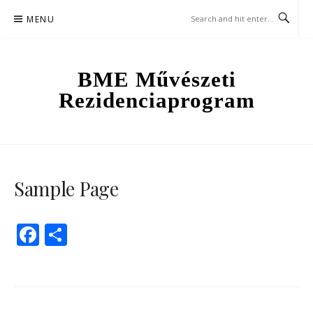
Skip
MENU
to
content
BME Művészeti
Rezidenciaprogram
Sample Page
Facebook
Share