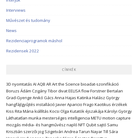
Interviews
Művészet és tudomány
News
Rezidenciaprogramok máshol
Rezidensek 2022
CÍMKÉK
3D nyomtatás
AI
AQB
AR
Art the Science
bioadat-szonifikáció
Boruzs Ádám
Czigány Tibor
divat
EELISA
flow
Forstner Bertalan
Grad-Gyenge Anikó
Gács Anna
Hajas Katinka
Halász György
hangfájlgyűjtés
installáció
Javier Aparicio Frago
Kaotikus érzékek
Kiss Rita Mária
kiállítás
Kocsi Olga
Kutatók éjszakája
Károlyi György
Láthatatlan munka
mesterséges intelligencia
METU
motion capture
mozgás
média- és hangművész
napló
NFT
Qubit
sajtó
Samu
Krisztián
szerzői jog
Szigetvári Andrea
Tarun Nayar
Till Sára