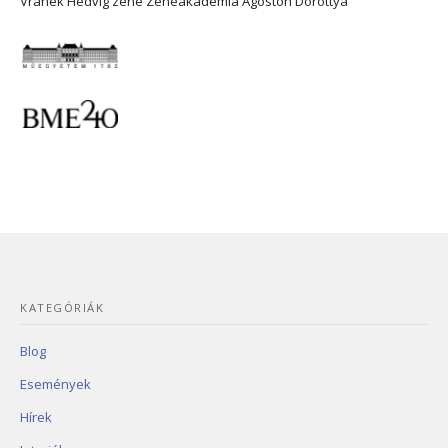
Vranek Hedvig
zene
Zeneakadémia
Ágoston Dorottya
KATEGÓRIÁK
Blog
Események
Hírek