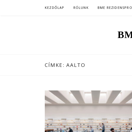
Skip
KEZDŐLAP
RÓLUNK
BME REZIDENSPR
to
content
BM
CÍMKE:
AALTO