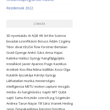
Rezidensek 2022
CÍMKÉK
3D nyomtatás
AI
AQB
AR
Art the Science
bioadat-szonifikáció
Boruzs Ádám
Czigány
Tibor
divat
EELISA
flow
Forstner Bertalan
Grad-Gyenge Anikó
Gács Anna
Hajas
Katinka
Halász György
hangfájlgyűjtés
installáció
Javier Aparicio Frago
Kaotikus
érzékek
Kiss Rita Mária
kiállítás
Kocsi Olga
Kutatók éjszakája
Károlyi György
Láthatatlan munka
mesterséges
intelligencia
METU
motion capture
mozgás
média- és hangművész
napló
NFT
Qubit
sajtó
Samu Krisztián
szerzői jog
Szigetvári
Andrea
Tarun Nayar
Till Sára
Vranek Hedvig
zene
Zeneakadémia
Ágoston Dorottya