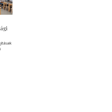
zági
jításaik
i