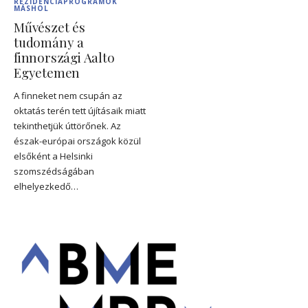
REZIDENCIAPROGRAMOK
MÁSHOL
Művészet és
tudomány a
finnországi Aalto
Egyetemen
A finneket nem csupán az
oktatás terén tett újításaik miatt
tekinthetjük úttörőnek. Az
észak-európai országok közül
elsőként a Helsinki
szomszédságában
elhelyezkedő…