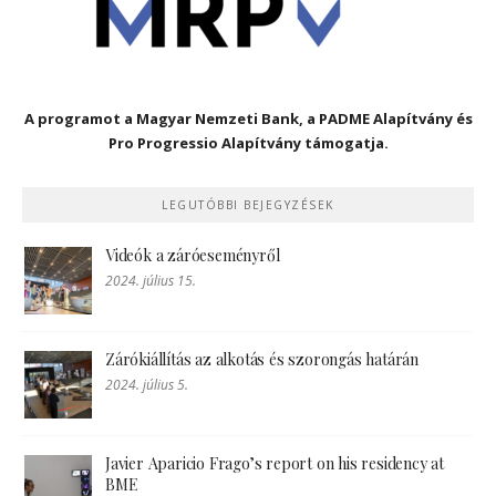
A programot a Magyar Nemzeti Bank, a PADME Alapítvány és
Pro Progressio Alapítvány támogatja.
LEGUTÓBBI BEJEGYZÉSEK
Videók a záróeseményről
2024. július 15.
Zárókiállítás az alkotás és szorongás határán
2024. július 5.
Javier Aparicio Frago’s report on his residency at
BME