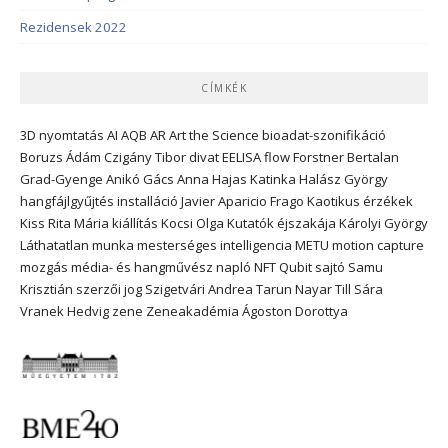
Rezidensek 2022
CÍMKÉK
3D nyomtatás
AI
AQB
AR
Art the Science
bioadat-szonifikáció
Boruzs Ádám
Czigány Tibor
divat
EELISA
flow
Forstner Bertalan
Grad-Gyenge Anikó
Gács Anna
Hajas Katinka
Halász György
hangfájlgyűjtés
installáció
Javier Aparicio Frago
Kaotikus érzékek
Kiss Rita Mária
kiállítás
Kocsi Olga
Kutatók éjszakája
Károlyi György
Láthatatlan munka
mesterséges intelligencia
METU
motion capture
mozgás
média- és hangművész
napló
NFT
Qubit
sajtó
Samu
Krisztián
szerzői jog
Szigetvári Andrea
Tarun Nayar
Till Sára
Vranek Hedvig
zene
Zeneakadémia
Ágoston Dorottya