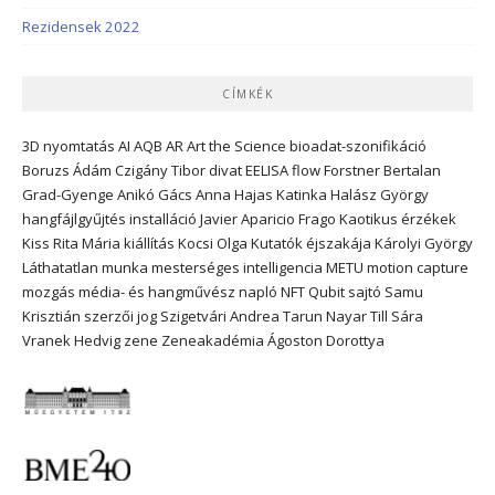
Rezidensek 2022
CÍMKÉK
3D nyomtatás
AI
AQB
AR
Art the Science
bioadat-szonifikáció
Boruzs Ádám
Czigány Tibor
divat
EELISA
flow
Forstner Bertalan
Grad-Gyenge Anikó
Gács Anna
Hajas Katinka
Halász György
hangfájlgyűjtés
installáció
Javier Aparicio Frago
Kaotikus érzékek
Kiss Rita Mária
kiállítás
Kocsi Olga
Kutatók éjszakája
Károlyi György
Láthatatlan munka
mesterséges intelligencia
METU
motion capture
mozgás
média- és hangművész
napló
NFT
Qubit
sajtó
Samu
Krisztián
szerzői jog
Szigetvári Andrea
Tarun Nayar
Till Sára
Vranek Hedvig
zene
Zeneakadémia
Ágoston Dorottya