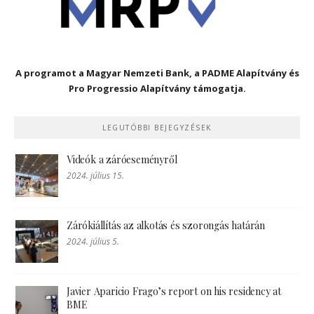
A programot a Magyar Nemzeti Bank, a PADME Alapítvány és
Pro Progressio Alapítvány támogatja.
LEGUTÓBBI BEJEGYZÉSEK
Videók a záróeseményről
2024. július 15.
Zárókiállítás az alkotás és szorongás határán
2024. július 5.
Javier Aparicio Frago’s report on his residency at
BME