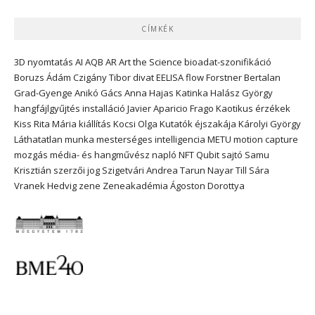
CÍMKÉK
3D nyomtatás
AI
AQB
AR
Art the Science
bioadat-szonifikáció
Boruzs Ádám
Czigány Tibor
divat
EELISA
flow
Forstner Bertalan
Grad-Gyenge Anikó
Gács Anna
Hajas Katinka
Halász György
hangfájlgyűjtés
installáció
Javier Aparicio Frago
Kaotikus érzékek
Kiss Rita Mária
kiállítás
Kocsi Olga
Kutatók éjszakája
Károlyi György
Láthatatlan munka
mesterséges intelligencia
METU
motion capture
mozgás
média- és hangművész
napló
NFT
Qubit
sajtó
Samu
Krisztián
szerzői jog
Szigetvári Andrea
Tarun Nayar
Till Sára
Vranek Hedvig
zene
Zeneakadémia
Ágoston Dorottya