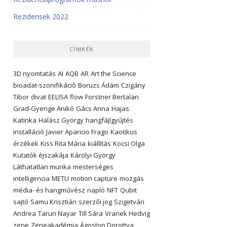
Rezidensek 2022
CÍMKÉK
3D nyomtatás
AI
AQB
AR
Art the Science
bioadat-szonifikáció
Boruzs Ádám
Czigány
Tibor
divat
EELISA
flow
Forstner Bertalan
Grad-Gyenge Anikó
Gács Anna
Hajas
Katinka
Halász György
hangfájlgyűjtés
installáció
Javier Aparicio Frago
Kaotikus
érzékek
Kiss Rita Mária
kiállítás
Kocsi Olga
Kutatók éjszakája
Károlyi György
Láthatatlan munka
mesterséges
intelligencia
METU
motion capture
mozgás
média- és hangművész
napló
NFT
Qubit
sajtó
Samu Krisztián
szerzői jog
Szigetvári
Andrea
Tarun Nayar
Till Sára
Vranek Hedvig
zene
Zeneakadémia
Ágoston Dorottya