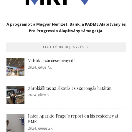
A programot a Magyar Nemzeti Bank, a PADME Alapítvány és
Pro Progressio Alapítvány támogatja.
LEGUTÓBBI BEJEGYZÉSEK
Videók a záróeseményről
2024. július 15.
Zárókiállítás az alkotás és szorongás határán
2024. július 5.
Javier Aparicio Frago’s report on his residency at
BME
2024. június 27.