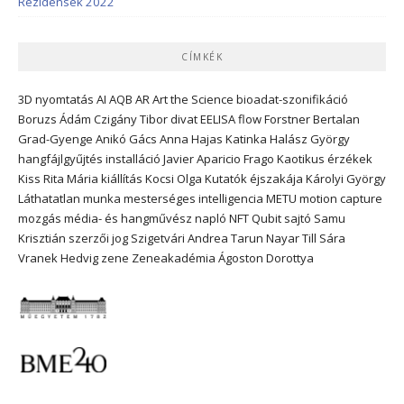
Rezidensek 2022
CÍMKÉK
3D nyomtatás
AI
AQB
AR
Art the Science
bioadat-szonifikáció
Boruzs Ádám
Czigány Tibor
divat
EELISA
flow
Forstner Bertalan
Grad-Gyenge Anikó
Gács Anna
Hajas Katinka
Halász György
hangfájlgyűjtés
installáció
Javier Aparicio Frago
Kaotikus érzékek
Kiss Rita Mária
kiállítás
Kocsi Olga
Kutatók éjszakája
Károlyi György
Láthatatlan munka
mesterséges intelligencia
METU
motion capture
mozgás
média- és hangművész
napló
NFT
Qubit
sajtó
Samu
Krisztián
szerzői jog
Szigetvári Andrea
Tarun Nayar
Till Sára
Vranek Hedvig
zene
Zeneakadémia
Ágoston Dorottya