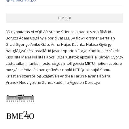
Rezidensek 2022
CÍMKÉK
3D nyomtatás
AI
AQB
AR
Art the Science
bioadat-szonifikáció
Boruzs Ádám
Czigány Tibor
divat
EELISA
flow
Forstner Bertalan
Grad-Gyenge Anikó
Gács Anna
Hajas Katinka
Halász György
hangfájlgyűjtés
installáció
Javier Aparicio Frago
Kaotikus érzékek
Kiss Rita Mária
kiállítás
Kocsi Olga
Kutatók éjszakája
Károlyi György
Láthatatlan munka
mesterséges intelligencia
METU
motion capture
mozgás
média- és hangművész
napló
NFT
Qubit
sajtó
Samu
Krisztián
szerzői jog
Szigetvári Andrea
Tarun Nayar
Till Sára
Vranek Hedvig
zene
Zeneakadémia
Ágoston Dorottya