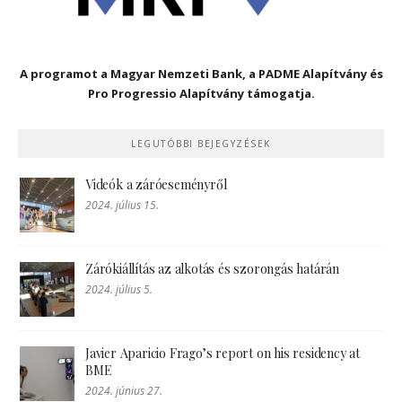
A programot a Magyar Nemzeti Bank, a PADME Alapítvány és
Pro Progressio Alapítvány támogatja.
LEGUTÓBBI BEJEGYZÉSEK
Videók a záróeseményről
2024. július 15.
Zárókiállítás az alkotás és szorongás határán
2024. július 5.
Javier Aparicio Frago’s report on his residency at
BME
2024. június 27.