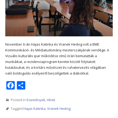
November 6-án Hajas Katinka és Vranek Hedvig volt a BME
Kommunikáció- és Médiatudomány mesterszakjának vendége. A
Vizuális kulturális ipar működése című órán bemutatták a
munkáikat, a rezidenciaprogram keretei között folytatott
kutatásukat, és a kortárs művészet és ruhatervezés világában
való boldogulás esélyeiről beszélgettek a diákokkal.
Facebook
Share
Posted in
Események
,
Hírek
Tagged
Hajas Katinka
,
Vranek Hedvig