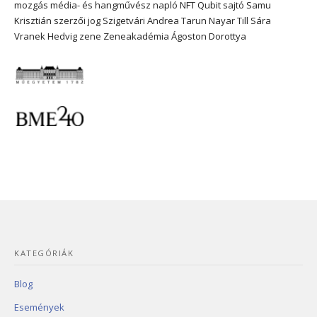
mozgás
média- és hangművész
napló
NFT
Qubit
sajtó
Samu
Krisztián
szerzői jog
Szigetvári Andrea
Tarun Nayar
Till Sára
Vranek Hedvig
zene
Zeneakadémia
Ágoston Dorottya
KATEGÓRIÁK
Blog
Események