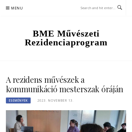
Skip
MENU
to
content
BME Művészeti
Rezidenciaprogram
A rezidens művészek a
kommunikáció mesterszak óráján
ESEMÉNYEK
2023. NOVEMBER 13.