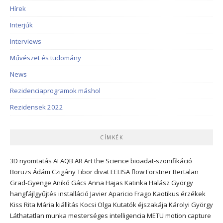
Hírek
Interjúk
Interviews
Művészet és tudomány
News
Rezidenciaprogramok máshol
Rezidensek 2022
CÍMKÉK
3D nyomtatás
AI
AQB
AR
Art the Science
bioadat-szonifikáció
Boruzs Ádám
Czigány Tibor
divat
EELISA
flow
Forstner Bertalan
Grad-Gyenge Anikó
Gács Anna
Hajas Katinka
Halász György
hangfájlgyűjtés
installáció
Javier Aparicio Frago
Kaotikus érzékek
Kiss Rita Mária
kiállítás
Kocsi Olga
Kutatók éjszakája
Károlyi György
Láthatatlan munka
mesterséges intelligencia
METU
motion capture