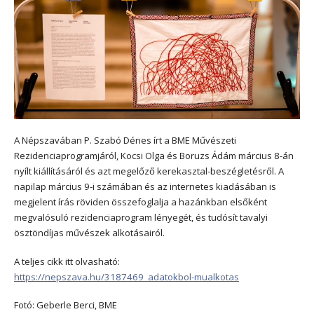
A Népszavában P. Szabó Dénes írt a BME Művészeti
Rezidenciaprogramjáról, Kocsi Olga és Boruzs Ádám március 8-án
nyílt kiállításáról és azt megelőző kerekasztal-beszégletésről. A
napilap március 9-i számában és az internetes kiadásában is
megjelent írás röviden összefoglalja a hazánkban elsőként
megvalósuló rezidenciaprogram lényegét, és tudósít tavalyi
ösztöndíjas művészek alkotásairól.
A teljes cikk itt olvasható:
https://nepszava.hu/3187469_adatokbol-mualkotas
Fotó: Geberle Berci, BME