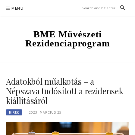
Skip
MENU
to
content
BME Művészeti
Rezidenciaprogram
Adatokból műalkotás – a
Népszava tudósított a rezidensek
kiállításáról
HÍREK
2023. MÁRCIUS 25.