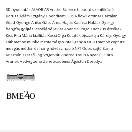
3D nyomtatás
AI
AQB
AR
Art the Science
bioadat-szonifikáció
Boruzs Ádám
Czigány Tibor
divat
EELISA
flow
Forstner Bertalan
Grad-Gyenge Anikó
Gács Anna
Hajas Katinka
Halász György
hangfájlgyűjtés
installáció
Javier Aparicio Frago
Kaotikus érzékek
Kiss Rita Mária
kiállítás
Kocsi Olga
Kutatók éjszakája
Károlyi György
Láthatatlan munka
mesterséges intelligencia
METU
motion capture
mozgás
média- és hangművész
napló
NFT
Qubit
sajtó
Samu
Krisztián
szerzői jog
Szigetvári Andrea
Tarun Nayar
Till Sára
Vranek Hedvig
zene
Zeneakadémia
Ágoston Dorottya