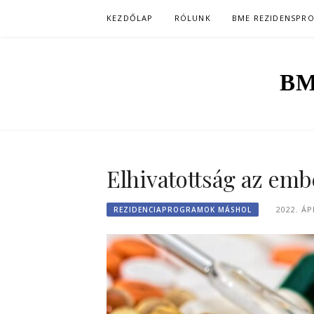
Skip
KEZDŐLAP
RÓLUNK
BME REZIDENSPR
to
content
BM
Elhivatottság az embe
2022. ÁP
REZIDENCIAPROGRAMOK MÁSHOL