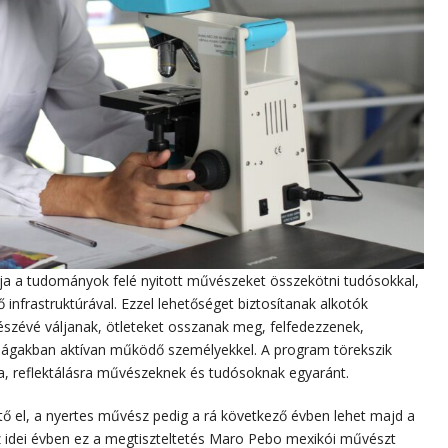
ja a tudományok felé nyitott művészeket összekötni tudósokkal,
nfrastruktúrával. Ezzel lehetőséget biztosítanak alkotók
zévé váljanak, ötleteket osszanak meg, felfedezzenek,
s ágakban aktívan működő személyekkel. A program törekszik
ióra, reflektálásra művészeknek és tudósoknak egyaránt.
ető el, a nyertes művész pedig a rá következő évben lehet majd a
z idei évben ez a megtiszteltetés Maro Pebo mexikói művészt