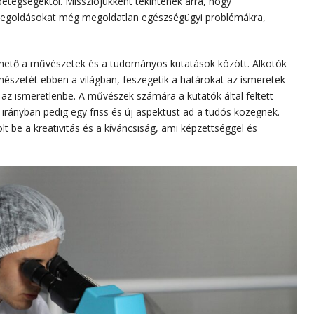
etegségektől. Missziójukként tekintenek arra, hogy
ak megoldásokat még megoldatlan egészségügyi problémákra,
ezhető a művészetek és a tudományos kutatások között. Alkotók
mészetét ebben a világban, feszegetik a határokat az ismeretek
l az ismeretlenbe. A művészek számára a kutatók által feltett
ő irányban pedig egy friss és új aspektust ad a tudós közegnek.
lt be a kreativitás és a kíváncsiság, ami képzettséggel és