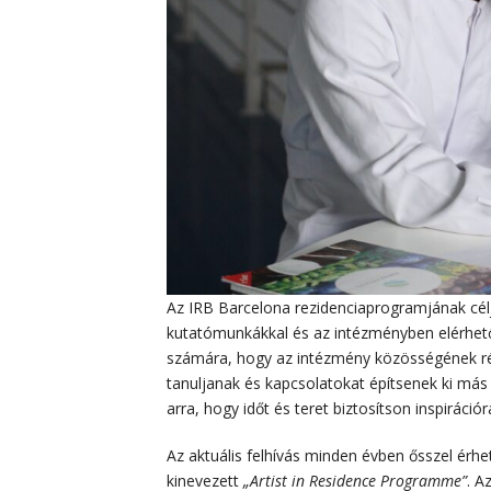
Az IRB Barcelona rezidenciaprogramjának cél
kutatómunkákkal és az intézményben elérhető i
számára, hogy az intézmény közösségének rés
tanuljanak és kapcsolatokat építsenek ki má
arra, hogy időt és teret biztosítson inspirác
Az aktuális felhívás minden évben ősszel érh
kinevezett
„Artist in Residence Programme”
. A