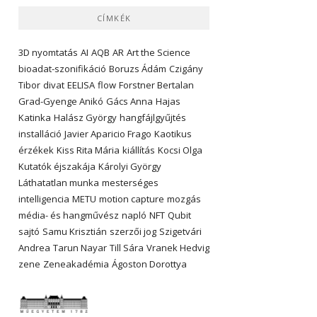
CÍMKÉK
3D nyomtatás
AI
AQB
AR
Art the Science
bioadat-szonifikáció
Boruzs Ádám
Czigány
Tibor
divat
EELISA
flow
Forstner Bertalan
Grad-Gyenge Anikó
Gács Anna
Hajas
Katinka
Halász György
hangfájlgyűjtés
installáció
Javier Aparicio Frago
Kaotikus
érzékek
Kiss Rita Mária
kiállítás
Kocsi Olga
Kutatók éjszakája
Károlyi György
Láthatatlan munka
mesterséges
intelligencia
METU
motion capture
mozgás
média- és hangművész
napló
NFT
Qubit
sajtó
Samu Krisztián
szerzői jog
Szigetvári
Andrea
Tarun Nayar
Till Sára
Vranek Hedvig
zene
Zeneakadémia
Ágoston Dorottya