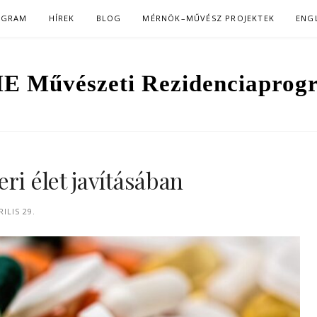
OGRAM
HÍREK
BLOG
MÉRNÖK–MŰVÉSZ PROJEKTEK
ENG
E Művészeti Rezidenciaprog
ri élet javításában
RILIS 29.