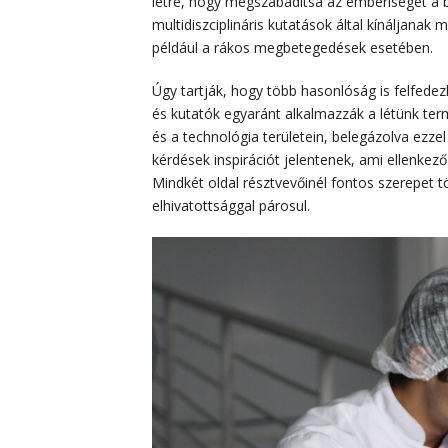
létre, hogy megszabadítsa az emberiséget a b
multidiszciplináris kutatások által kínáljan
például a rákos megbetegedések esetében.
Úgy tartják, hogy több hasonlóság is felfed
és kutatók egyaránt alkalmazzák a létünk ter
és a technológia területein, belegázolva ezze
kérdések inspirációt jelentenek, ami ellenkez
Mindkét oldal résztvevőinél fontos szerepet tö
elhivatottsággal párosul.