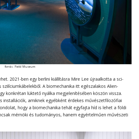
forrás: Field Museum
et. 2021-ben egy berlini kiállításra Mire Lee újraalkotta a sci-
és szilíciumkábelekből. A biomechanika itt egészalakos Alien-
gy konkrétan lüktető nyálka megjelenítésében köszön vissza.
és installációk, amiknek egyébként érdekes művészetfilozófiai
gondolat, hogy a biomechanika tehát egyfajta híd is lehet a földi
 Nemcsak mérnöki és tudományos, hanem egyértelműen művészeti