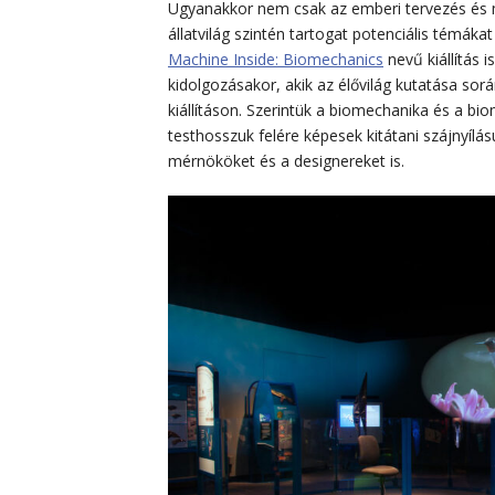
Ugyanakkor nem csak az emberi tervezés és
állatvilág szintén tartogat potenciális témák
Machine Inside: Biomechanics
nevű kiállítás 
kidolgozásakor, akik az élővilág kutatása sor
kiállításon. Szerintük a biomechanika és a bi
testhosszuk felére képesek kitátani szájnyílás
mérnököket és a designereket is.