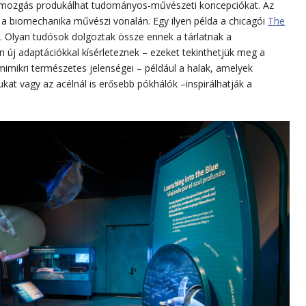
 mozgás produkálhat tudományos-művészeti koncepciókat. Az
at a biomechanika művészi vonalán. Egy ilyen példa a chicagói
The
is. Olyan tudósok dolgoztak össze ennek a tárlatnak a
án új adaptációkkal kísérleteznek – ezeket tekinthetjük meg a
omimikri természetes jelenségei – például a halak, amelyek
ukat vagy az acélnál is erősebb pókhálók –inspirálhatják a