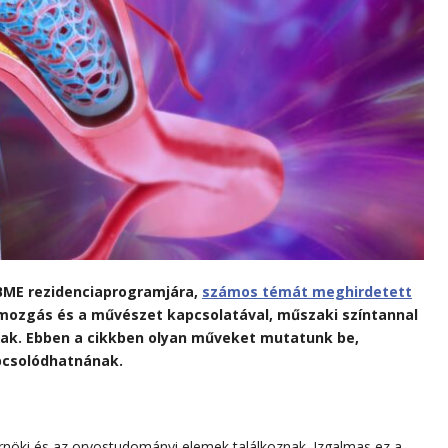
 BME rezidenciaprogramjára,
számos témát meghirdetett
mozgás és a művészet kapcsolatával, műszaki színtannal
nak. Ebben a cikkben olyan műveket mutatunk be,
pcsolódhatnának.
nöki és az orvostudományi elemek találkoznak. Izgalmas ez a