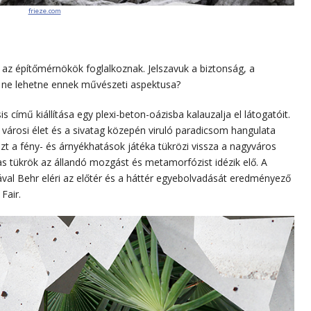
frieze.com
az építőmérnökök foglalkoznak. Jelszavuk a biztonság, a
s ne lehetne ennek művészeti aspektusa?
című kiállítása egy plexi-beton-oázisba kalauzalja el látogatóit.
a városi élet és a sivatag közepén viruló paradicsom hangulata
t a fény- és árnyékhatások játéka tükrözi vissza a nagyváros
s tükrök az állandó mozgást és metamorfózist idézik elő. A
val Behr eléri az előtér és a háttér egyebolvadását eredményező
Fair.