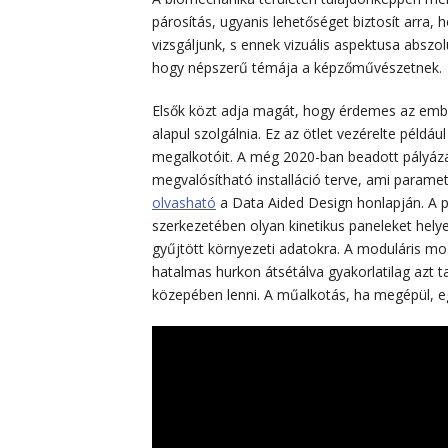
párosítás, ugyanis lehetőséget biztosít arra,
vizsgáljunk, s ennek vizuális aspektusa abszo
hogy népszerű témája a képzőművészetnek.
Elsők közt adja magát, hogy érdemes az emb
alapul szolgálnia. Ez az ötlet vezérelte példá
megalkotóit. A még 2020-ban beadott pályáza
megvalósítható installáció terve, ami parame
olvasható
a Data Aided Design honlapján. A pál
szerkezetében olyan kinetikus paneleket hely
gyűjtött környezeti adatokra. A moduláris moz
hatalmas hurkon átsétálva gyakorlatilag azt t
közepében lenni. A műalkotás, ha megépül, eg