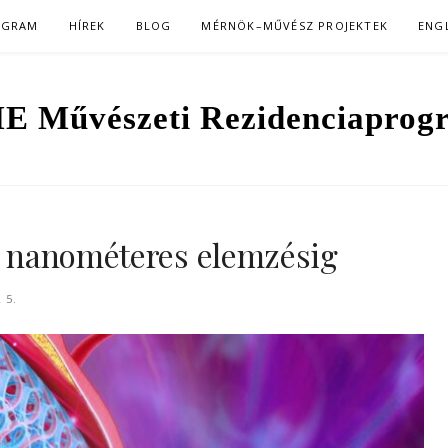
OGRAM
HÍREK
BLOG
MÉRNÖK–MŰVÉSZ PROJEKTEK
ENG
E Művészeti Rezidenciaprog
 a nanométeres elemzésig
 5.