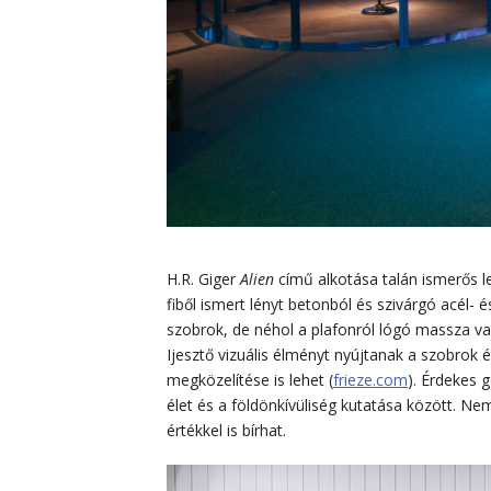
H.R. Giger
Alien
című alkotása talán ismerős leh
fiből ismert lényt betonból és szivárgó acél- 
szobrok, de néhol a plafonról lógó massza va
Ijesztő vizuális élményt nyújtanak a szobrok 
megközelítése is lehet (
frieze.com
). Érdekes 
élet és a földönkívüliség kutatása között.
értékkel is bírhat.