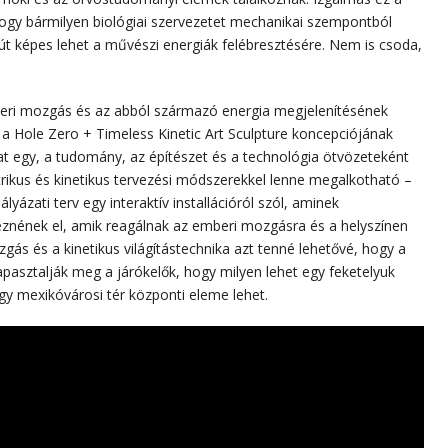
 hogy bármilyen biológiai szervezetet mechanikai szempontból
lút képes lehet a művészi energiák felébresztésére. Nem is csoda,
eri mozgás és az abból származó energia megjelenítésének
ul a Hole Zero + Timeless Kinetic Art Sculpture koncepciójának
t egy, a tudomány, az építészet és a technológia ötvözeteként
trikus és kinetikus tervezési módszerekkel lenne megalkotható –
yázati terv egy interaktív installációról szól, aminek
eznének el, amik reagálnak az emberi mozgásra és a helyszínen
gás és a kinetikus világítástechnika azt tenné lehetővé, hogy a
apasztalják meg a járókelők, hogy milyen lehet egy feketelyuk
y mexikóvárosi tér központi eleme lehet.