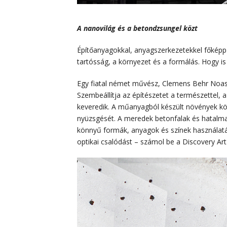
A nanovilág és a betondzsungel közt
Építőanyagokkal, anyagszerkezetekkel főképp 
tartósság, a környezet és a formálás. Hogy i
Egy fiatal német művész, Clemens Behr Noasis 
Szembeállítja az építészetet a természettel, 
keveredik. A műanyagból készült növények köz
nyüzsgését. A meredek betonfalak és hatalma
könnyű formák, anyagok és színek használatá
optikai csalódást – számol be a Discovery Art 