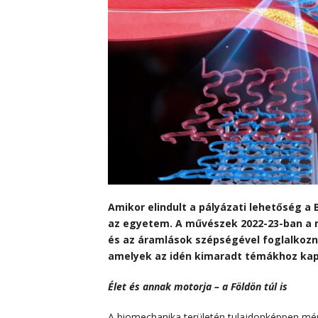
Amikor elindult a pályázati lehetőség a
az egyetem. A művészek 2022-23-ban a 
és az áramlások szépségével foglalkoz
amelyek az idén kimaradt témákhoz ka
Élet és annak motorja – a Földön túl is
A biomechanika területén tulajdonképpen mér