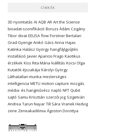
CÍMKÉK
3D nyomtatás
AI
AQB
AR
Art the Science
bioadat-szonifikáció
Boruzs Ádám
Czigány
Tibor
divat
EELISA
flow
Forstner Bertalan
Grad-Gyenge Anikó
Gács Anna
Hajas
Katinka
Halász György
hangfájlgyűjtés
installáció
Javier Aparicio Frago
Kaotikus
érzékek
Kiss Rita Mária
kiállítás
Kocsi Olga
Kutatók éjszakája
Károlyi György
Láthatatlan munka
mesterséges
intelligencia
METU
motion capture
mozgás
média- és hangművész
napló
NFT
Qubit
sajtó
Samu Krisztián
szerzői jog
Szigetvári
Andrea
Tarun Nayar
Till Sára
Vranek Hedvig
zene
Zeneakadémia
Ágoston Dorottya