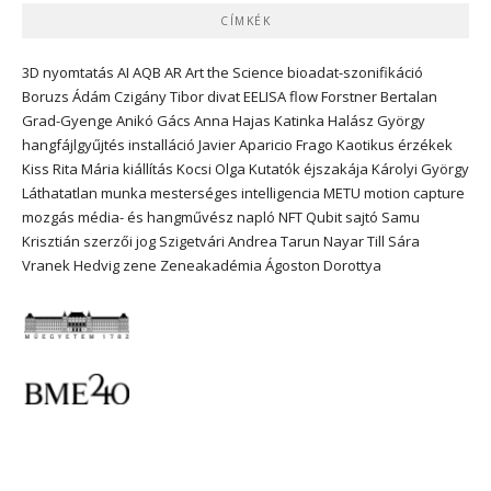
CÍMKÉK
3D nyomtatás
AI
AQB
AR
Art the Science
bioadat-szonifikáció
Boruzs Ádám
Czigány Tibor
divat
EELISA
flow
Forstner Bertalan
Grad-Gyenge Anikó
Gács Anna
Hajas Katinka
Halász György
hangfájlgyűjtés
installáció
Javier Aparicio Frago
Kaotikus érzékek
Kiss Rita Mária
kiállítás
Kocsi Olga
Kutatók éjszakája
Károlyi György
Láthatatlan munka
mesterséges intelligencia
METU
motion capture
mozgás
média- és hangművész
napló
NFT
Qubit
sajtó
Samu
Krisztián
szerzői jog
Szigetvári Andrea
Tarun Nayar
Till Sára
Vranek Hedvig
zene
Zeneakadémia
Ágoston Dorottya