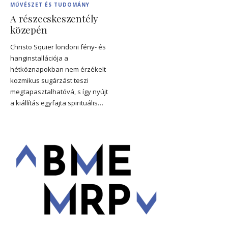
MŰVÉSZET ÉS TUDOMÁNY
A részecskeszentély
közepén
Christo Squier londoni fény- és
hanginstallációja a
hétköznapokban nem érzékelt
kozmikus sugárzást teszi
megtapasztalhatóvá, s így nyújt
a kiállítás egyfajta spirituális…