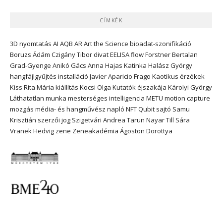
CÍMKÉK
3D nyomtatás
AI
AQB
AR
Art the Science
bioadat-szonifikáció
Boruzs Ádám
Czigány Tibor
divat
EELISA
flow
Forstner Bertalan
Grad-Gyenge Anikó
Gács Anna
Hajas Katinka
Halász György
hangfájlgyűjtés
installáció
Javier Aparicio Frago
Kaotikus érzékek
Kiss Rita Mária
kiállítás
Kocsi Olga
Kutatók éjszakája
Károlyi György
Láthatatlan munka
mesterséges intelligencia
METU
motion capture
mozgás
média- és hangművész
napló
NFT
Qubit
sajtó
Samu
Krisztián
szerzői jog
Szigetvári Andrea
Tarun Nayar
Till Sára
Vranek Hedvig
zene
Zeneakadémia
Ágoston Dorottya