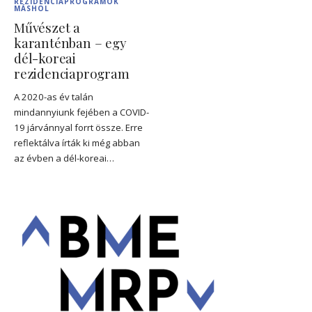
REZIDENCIAPROGRAMOK
MÁSHOL
Művészet a
karanténban – egy
dél-koreai
rezidenciaprogram
A 2020-as év talán
mindannyiunk fejében a COVID-
19 járvánnyal forrt össze. Erre
reflektálva írták ki még abban
az évben a dél-koreai…