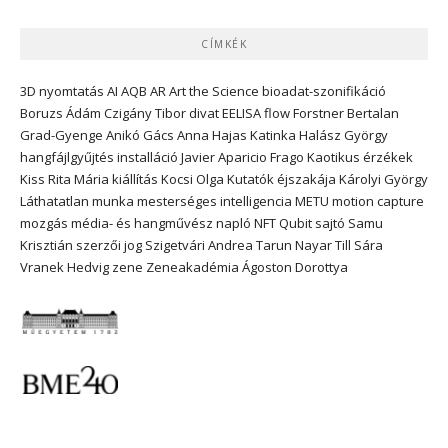
CÍMKÉK
3D nyomtatás
AI
AQB
AR
Art the Science
bioadat-szonifikáció
Boruzs Ádám
Czigány Tibor
divat
EELISA
flow
Forstner Bertalan
Grad-Gyenge Anikó
Gács Anna
Hajas Katinka
Halász György
hangfájlgyűjtés
installáció
Javier Aparicio Frago
Kaotikus érzékek
Kiss Rita Mária
kiállítás
Kocsi Olga
Kutatók éjszakája
Károlyi György
Láthatatlan munka
mesterséges intelligencia
METU
motion capture
mozgás
média- és hangművész
napló
NFT
Qubit
sajtó
Samu
Krisztián
szerzői jog
Szigetvári Andrea
Tarun Nayar
Till Sára
Vranek Hedvig
zene
Zeneakadémia
Ágoston Dorottya