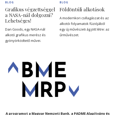
BLOG
BLOG
Grafikus végzettséggel
Földöntúli alkotások
a NASA-nál dolgozni?
A modernkori csillagászat és az
Lehetséges!
alkotói folyamatok fúziójából
Dan Goods, egy NASA-nál
egy új művészeti ág jött létre: az
alkotó grafikus merész és
űrművészet.
gyönyörködtető művei.
A programot a Magyar Nemzeti Bank, a PADME Alapítvány és