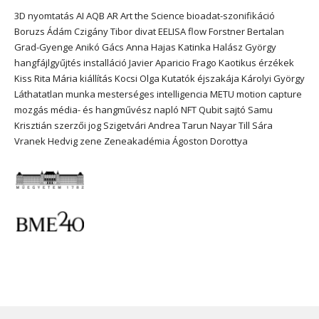
3D nyomtatás
AI
AQB
AR
Art the Science
bioadat-szonifikáció
Boruzs Ádám
Czigány Tibor
divat
EELISA
flow
Forstner Bertalan
Grad-Gyenge Anikó
Gács Anna
Hajas Katinka
Halász György
hangfájlgyűjtés
installáció
Javier Aparicio Frago
Kaotikus érzékek
Kiss Rita Mária
kiállítás
Kocsi Olga
Kutatók éjszakája
Károlyi György
Láthatatlan munka
mesterséges intelligencia
METU
motion capture
mozgás
média- és hangművész
napló
NFT
Qubit
sajtó
Samu
Krisztián
szerzői jog
Szigetvári Andrea
Tarun Nayar
Till Sára
Vranek Hedvig
zene
Zeneakadémia
Ágoston Dorottya