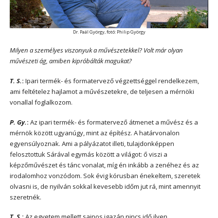
Dr. Paál György, fotó: Philip György
Milyen a személyes viszonyuk a művészetekkel? Volt már olyan
művészeti ág, amiben kipróbálták magukat?
T. S.
:
Ipari termék- és formatervező végzettséggel rendelkezem,
ami feltételez hajlamot a művészetekre, de teljesen a mérnöki
vonallal foglalkozom.
P. Gy.
:
Az ipari termék- és formatervező átmenet a művész és a
mérnök között ugyanúgy, mint az építész. A határvonalon
egyensúlyoznak. Ami a pályázatot illeti, tulajdonképpen
felosztottuk Sárával egymás között a világot: ő viszi a
képzőművészet és tánc vonalat, míg én inkább a zenéhez és az
irodalomhoz vonzódom. Sok évig kórusban énekeltem, szeretek
olvasni is, de nyilván sokkal kevesebb időm jut rá, mint amennyit
szeretnék.
T. S.
:
Az egyetem mellett sajnos igazán nincs idő ilyen