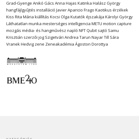
Grad-Gyenge Anikó
Gács Anna
Hajas Katinka
Halász György
hangfájlgyűjtés
installáció
Javier Aparicio Frago
Kaotikus érzékek
Kiss Rita Mária
kiállítás
Kocsi Olga
Kutatók éjszakája
Károlyi György
Láthatatlan munka
mesterséges intelligencia
METU
motion capture
mozgás
média- és hangművész
napló
NFT
Qubit
sajtó
Samu
Krisztián
szerzői jog
Szigetvári Andrea
Tarun Nayar
Till Sára
Vranek Hedvig
zene
Zeneakadémia
Ágoston Dorottya