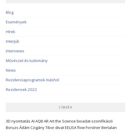
Blog
Események
Hírek
Interjúk
Interviews
Művészet és tudomány
News
Rezidenciaprogramok máshol
Rezidensek 2022
CÍMKÉK
3D nyomtatás
AI
AQB
AR
Art the Science
bioadat-szonifikáció
Boruzs Ádám
Czigány Tibor
divat
EELISA
flow
Forstner Bertalan