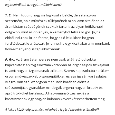
leginspirálóbb az együttműködésben?
T. S.
:
Nem tudom, hogy mi fog kisülni belőle, de azt nagyon
szeretném, ha a művészek túllépnének azon, amit általában az
áramlástan szépségének szoktak tartani: az olyan hétköznapi
dolgokon, mint az örvények, a kéményből felszálló gőz. Jó, ha
ebből indulnak ki, de fontos, hogy az ő lelkükben hogyan
fordítódottak le a látottak. Jó lenne, ha egy kicsit akár a mi munkánk
flow-élményéből is táplálkoznának.
P. Gy.
:
Az áramlástan persze nem csak a látható dolgokkal
kapcsolatos: én foglalkoztam korábban az orgonasípok fizikájával
is, amit nagyon izgalmasnak találtam. Szoros kapcsolatba kerültem
orgonaművészekkel, orgonaépítőkkel, és egy igazán varázslatos
világról van szó. Az orgona már Bach korában elérte a
csúcspontját, ugyanakkor mindegyik orgona nagyon kreatív és
apró trükköket tartalmaz. A hagyományőrzésnek és a
kreativitásnak egy nagyon különös keverékét ismerhettem meg.
A laikus közönség számára mi lehet a legérdekesebb a témából?