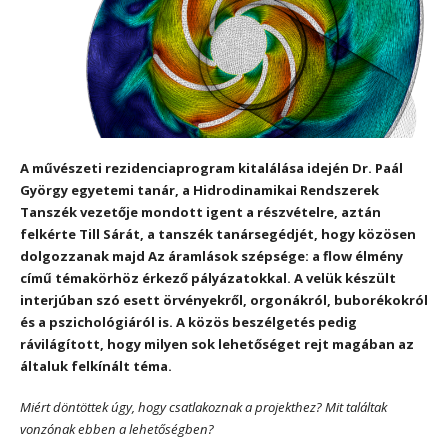
A művészeti rezidenciaprogram kitalálása idején Dr. Paál
György egyetemi tanár, a Hidrodinamikai Rendszerek
Tanszék vezetője mondott igent a részvételre, aztán
felkérte Till Sárát, a tanszék tanársegédjét, hogy közösen
dolgozzanak majd Az áramlások szépsége: a flow élmény
című témakörhöz érkező pályázatokkal. A velük készült
interjúban szó esett örvényekről, orgonákról, buborékokról
és a pszichológiáról is. A közös beszélgetés pedig
rávilágított, hogy milyen sok lehetőséget rejt magában az
általuk felkínált téma.
Miért döntöttek úgy, hogy csatlakoznak a projekthez? Mit találtak
vonzónak ebben a lehetőségben?