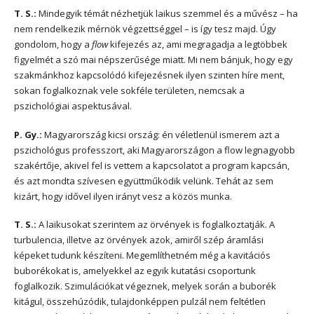
T. S.:
Mindegyik témát nézhetjük laikus szemmel és a művész – ha
nem rendelkezik mérnök végzettséggel – is így tesz majd. Úgy
gondolom, hogy a
flow
kifejezés az, ami megragadja a legtöbbek
figyelmét a szó mai népszerűsége miatt. Mi nem bánjuk, hogy egy
szakmánkhoz kapcsolódó kifejezésnek ilyen szinten híre ment,
sokan foglalkoznak vele sokféle területen, nemcsak a
pszichológiai aspektusával.
P. Gy.:
Magyarország kicsi ország: én véletlenül ismerem azt a
pszichológus professzort, aki Magyarországon a flow legnagyobb
szakértője, akivel fel is vettem a kapcsolatot a program kapcsán,
és azt mondta szívesen együttműködik velünk. Tehát az sem
kizárt, hogy idővel ilyen irányt vesz a közös munka.
T. S.:
A laikusokat szerintem az örvények is foglalkoztatják. A
turbulencia, illetve az örvények azok, amiről szép áramlási
képeket tudunk készíteni. Megemlíthetném még a kavitációs
buborékokat is, amelyekkel az egyik kutatási csoportunk
foglalkozik. Szimulációkat végeznek, melyek során a buborék
kitágul, összehúzódik, tulajdonképpen pulzál nem feltétlen