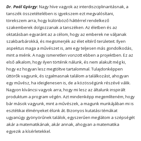
Dr. Paál György
:
Nagy híve vagyok az interdiszciplinaritásnak, a
tanszék összetételében is igyekszem ezt megvalósítani,
törekszem arra, hogy különböző háttérrel rendelkező
szakemberek dolgozzanak a tanszéken. Az életben és az
oktatásban egyaránt az a célom, hogy az emberek ne váljanak
szakbarbárokká, és megismerjék az élet eltérő területeit. Ilyen
aspektus maga a művészet is, ami egy teljesen más gondolkodás,
mint a miénk. A nagy ismeretlen vonzott ebben a projektben. Ez az
első alkalom, hogy ilyen történik nálunk, és nem alakult még ki,
hogy ez hogyan lesz megtöltve tartalommal. Tulajdonképpen
úttörők vagyunk, és izgalmasnak találom a találkozást, ahogyan
egy művész, ha ideiglenesen is, de a közösségünk részévé válik.
Nagyon kíváncsi vagyok arra, hogy mi lesz az általunk inspirált
produktum a program végén. Azt mindenképp megemlíteném, hogy
bár mások vagyunk, mint a művészek, a magunk munkájában mi is
esztétikai élményeket élünk át. Bizonyos kutatási témákat
ugyanúgy gyönyörűnek találok, egyszerűen meglátom a szépségét
akár a matematikának, akár annak, ahogyan a matematika
egyezik a kísérletekkel.