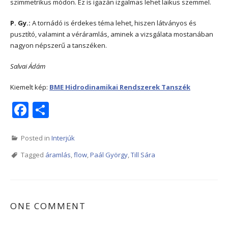
szimmetrikus módon. Ez is igazán izgalmas lehet laikus szemmel.
P. Gy.:
A tornádó is érdekes téma lehet, hiszen látványos és
pusztító, valamint a véráramlás, aminek a vizsgálata mostanában
nagyon népszerű a tanszéken.
Salvai Ádám
Kiemelt kép:
BME Hidrodinamikai Rendszerek Tanszék
Facebook
Share
Posted in
Interjúk
Tagged
áramlás
,
flow
,
Paál György
,
Till Sára
ONE COMMENT