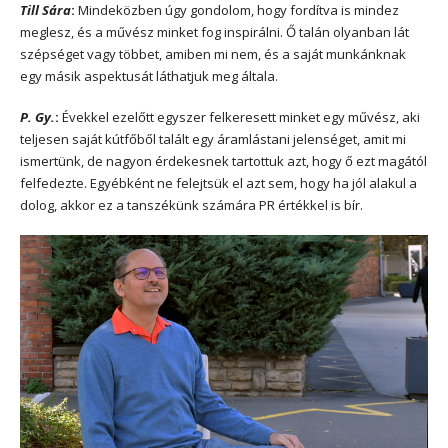
Till Sára
:
Mindeközben úgy gondolom, hogy fordítva is mindez
meglesz, és a művész minket fog inspirálni. Ő talán olyanban lát
szépséget vagy többet, amiben mi nem, és a saját munkánknak
egy másik aspektusát láthatjuk meg általa.
P. Gy.
:
Évekkel ezelőtt egyszer felkeresett minket egy művész, aki
teljesen saját kútfőből talált egy áramlástani jelenséget, amit mi
ismertünk, de nagyon érdekesnek tartottuk azt, hogy ő ezt magától
felfedezte. Egyébként ne felejtsük el azt sem, hogy ha jól alakul a
dolog, akkor ez a tanszékünk számára PR értékkel is bír.