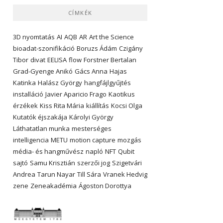
CÍMKÉK
3D nyomtatás
AI
AQB
AR
Art the Science
bioadat-szonifikáció
Boruzs Ádám
Czigány
Tibor
divat
EELISA
flow
Forstner Bertalan
Grad-Gyenge Anikó
Gács Anna
Hajas
Katinka
Halász György
hangfájlgyűjtés
installáció
Javier Aparicio Frago
Kaotikus
érzékek
Kiss Rita Mária
kiállítás
Kocsi Olga
Kutatók éjszakája
Károlyi György
Láthatatlan munka
mesterséges
intelligencia
METU
motion capture
mozgás
média- és hangművész
napló
NFT
Qubit
sajtó
Samu Krisztián
szerzői jog
Szigetvári
Andrea
Tarun Nayar
Till Sára
Vranek Hedvig
zene
Zeneakadémia
Ágoston Dorottya