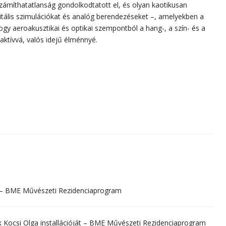
számíthatatlanság gondolkodtatott el, és olyan kaotikusan
itális szimulációkat és analóg berendezéseket –, amelyekben a
ogy aeroakusztikai és optikai szempontból a hang-, a szín- és a
aktívvá, valós idejű élménnyé.
a – BME Művészeti Rezidenciaprogram
 Kocsi Olga installációját – BME Művészeti Rezidenciaprogram