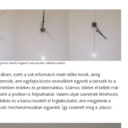
neses kettősingával (manipulált videórészletek)
áltam, ezért a sok információ miatt időbe került, amíg
zenciát, ami egyfajta közös nevezőként egyesíti a tanszék és a
intetben érdekes és problematikus. Számos ötletet el kellett már
t a jövőben is folytathatok. Valami olyat szeretnék létrehozni,
bilitás és a káosz kezdett el foglalkoztatni, ami megjelenik a
szet mechanizmusában egyaránt. Így született meg a „káosz-