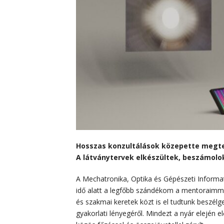
Hosszas konzultálások közepette megte
A látványtervek elkészültek, beszámolok 
A Mechatronika, Optika és Gépészeti Informat
idő alatt a legfőbb szándékom a mentoraimmal 
és szakmai keretek közt is el tudtunk beszélge
gyakorlati lényegéről. Mindezt a nyár elején 