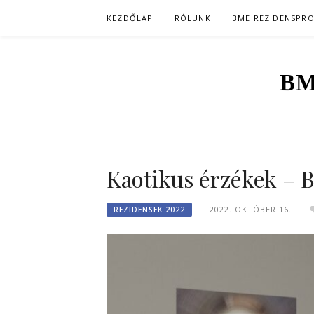
Skip
KEZDŐLAP
RÓLUNK
BME REZIDENSPR
to
content
BM
Kaotikus érzékek – 
2022. OKTÓBER 16.
REZIDENSEK 2022