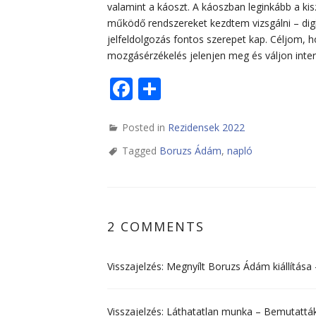
valamint a káoszt. A káoszban leginkább a ki
működő rendszereket kezdtem vizsgálni – dig
jelfeldolgozás fontos szerepet kap. Céljom, h
mozgásérzékelés jelenjen meg és váljon inter
Facebook
Share
Posted in
Rezidensek 2022
Tagged
Boruzs Ádám
,
napló
2 COMMENTS
Visszajelzés:
Megnyílt Boruzs Ádám kiállítás
Visszajelzés:
Láthatatlan munka – Bemutatták