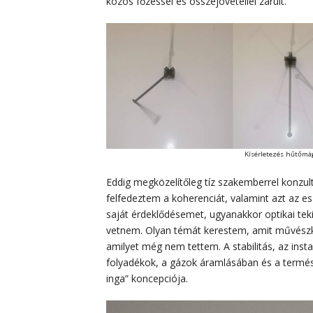
közös főzéssel és összejövetellel zárult.
Kísérletezés hűtőmág
Eddig megközelítőleg tíz szakemberrel konzult
felfedeztem a koherenciát, valamint azt az es
saját érdeklődésemet, ugyanakkor optikai tek
vetnem. Olyan témát kerestem, amit művészkén
amilyet még nem tettem. A stabilitás, az insta
folyadékok, a gázok áramlásában és a termé
inga” koncepciója.